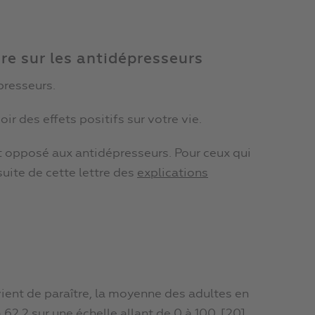
re sur les antidépresseurs
presseurs.
ir des effets positifs sur votre vie.
t opposé aux antidépresseurs. Pour ceux qui
suite de cette lettre des
explications
ient de paraître, la moyenne des adultes en
2,2 sur une échelle allant de 0 à 100. [20]