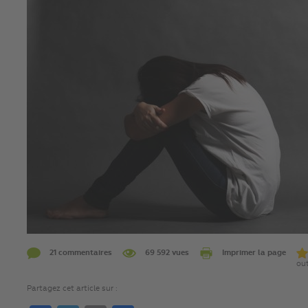
21 commentaires
69 592 vues
Imprimer la page
out
Partagez cet article sur :