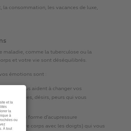
t, la consommation, les vacances de luxe,
ns
e maladie, comme la tuberculose ou la
rps et votre vie sont déséquilibrés.
 vos émotions sont :
es, qui vous aident à changer vos
 les pensées, désirs, peurs qui vous
 qui est une forme d’acupressure
cis de votre corps avec les doigts) qui vous