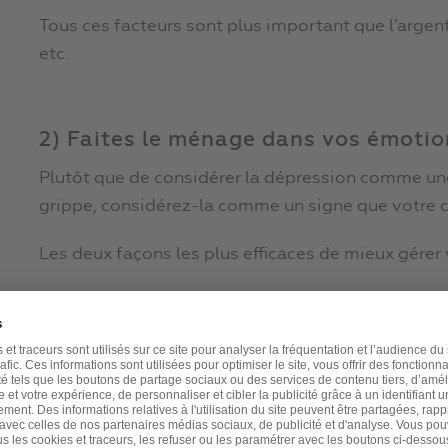
Tous ces facteurs sont plus important que l’argen
etc.
2) Faites le ménage dans vos émotio
Plutôt que de considérer la dépression comme un
grippe, considérez-la comme un signe que votre co
Les deux façons les plus efficaces de mieux gérer
Les thérapies cognitives et comportemental
raisonnements, vos sujets de préoccupation,
habitent ;
L’EFT, ou « Emotional Freedom Technique »,
(acupuncture en appuyant sur des points pré