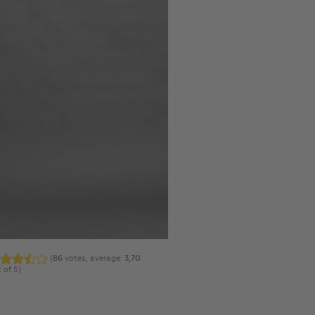
(
86
votes, average:
3,70
 of 5)