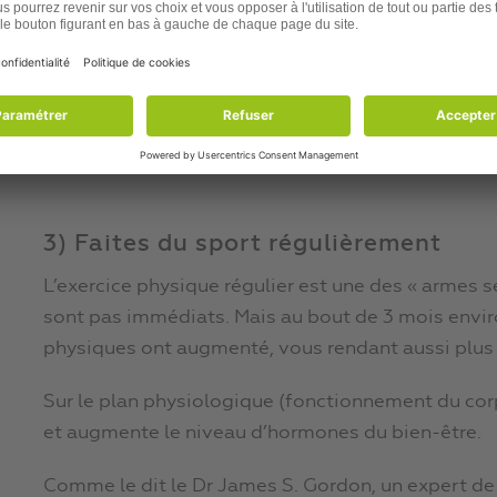
aide à vous libérer des émotions négatives
Il existe d’autres méthodes de gestion de votre stre
soir, ce qui vous permet de vous soulager de vos p
comme la cohérence cardiaque ; la méditation, le
sentiments avec un ami proche.
3) Faites du sport régulièrement
L’exercice physique régulier est une des « armes s
sont pas immédiats. Mais au bout de 3 mois enviro
physiques ont augmenté, vous rendant aussi plus
Sur le plan physiologique (fonctionnement du corps
et augmente le niveau d’hormones du bien-être.
Comme le dit le Dr James S. Gordon, un expert 