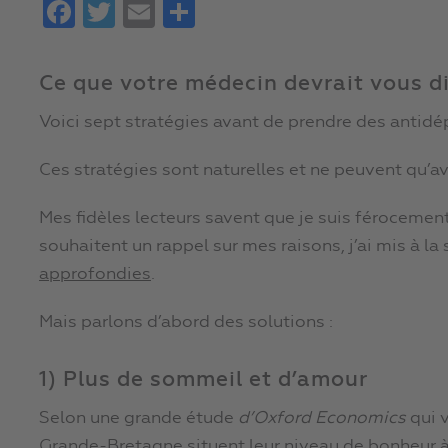
Facebook
Twitter
Email
Partager
Ce que votre médecin devrait vous di
Voici sept stratégies avant de prendre des antidé
Ces stratégies sont naturelles et ne peuvent qu’avo
Mes fidèles lecteurs savent que je suis férocemen
souhaitent un rappel sur mes raisons, j’ai mis à la 
approfondies
.
Mais parlons d’abord des solutions :
1) Plus de sommeil et d’amour
Selon une grande étude
d’Oxford Economics
qui v
Grande-Bretagne situent leur niveau de bonheur à 6