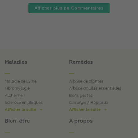
Afficher plus de Commentaires
Maladies
Remèdes
Maladie de Lyme
A base de plantes
Fibromyalgie
A base d'huiles essentielles
Alzheimer
Bons gestes
Sclérose en plaques
Chirurgie / Hôpitaux
Afficher la suite
Afficher la suite
Bien-être
A propos