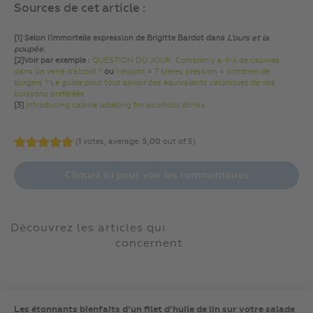
Sources de cet article :
[1] Selon l’immortelle expression de Brigitte Bardot dans
L’ours et la
poupée
.
[2]Voir par exemple :
QUESTION DU JOUR. Combien y a-t-il de calories
dans un verre d’alcool ?
ou
1 mojito = 7 bières pression = combien de
burgers ? Le guide pour tout savoir des équivalents caloriques de vos
boissons préférées
[3]
Introducing calorie labelling for alcoholic drinks
(
1
votes, average:
5,00
out of 5)
Cliquez ici pour voir les commentaires
Découvrez les articles qui
concernent
...
Les étonnants bienfaits d’un filet d’huile de lin sur votre salade