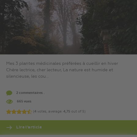
Mes 3 plantes médicinales préférées à cueillir en hiver
Chère lectrice, cher lecteur, La nature est humide et
silencieuse, les cou...
2 commentaires .
665 vues
(
4
votes, average:
4,75
out of 5)
Lire l’article