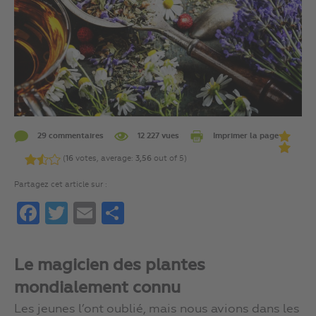
29 commentaires
12 227 vues
Imprimer la page
(
16
votes, average:
3,56
out of 5)
Partagez cet article sur :
Facebook
Twitter
Email
Partager
Le magicien des plantes
mondialement connu
Les jeunes l’ont oublié, mais nous avions dans les