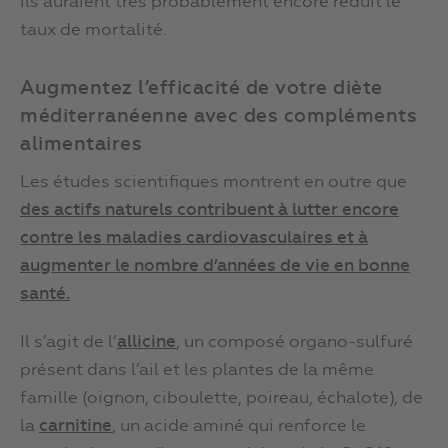
ils auraient très probablement encore réduit le
taux de mortalité.
Augmentez l’efficacité de votre diète
méditerranéenne avec des compléments
alimentaires
Les études scientifiques montrent en outre que
des actifs naturels
contribuent à
lutte
r
encore
contre les
maladies cardiovasculaires
et
à
augmente
r
le nombre d’années de vie en bonne
santé
.
Il s’agit de l’
allicine
, un composé organo-sulfuré
présent dans l’ail et les plantes de la même
famille (oignon, ciboulette, poireau, échalote), de
la
carnitine
, un acide aminé qui renforce le