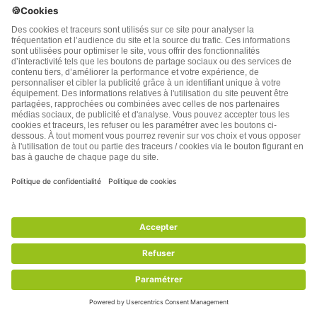
glycémie, hypertension et calcification
artérielles, inflammation, régulation de la
fonction plaquettaire.
La carnitine renforce votre muscle cardiaque
(myocarde) en lui procurant le carburant
énergétique dont il a besoin (les acides gras).
La coenzyme Q10 lutte contre les radicaux libres
qui creusent des trous dans la membrane
protégeant l’intérieur des artères, et ouvrent la
voie à la plaque artérielle.
L’apport conjoint de carnitine et de CoQ10
permet de mieux lutter contre les défaillances
cardiaques.
En 2007 une étude a été menée sur 64 patients
souffrant de problèmes cardiaques pour étudier