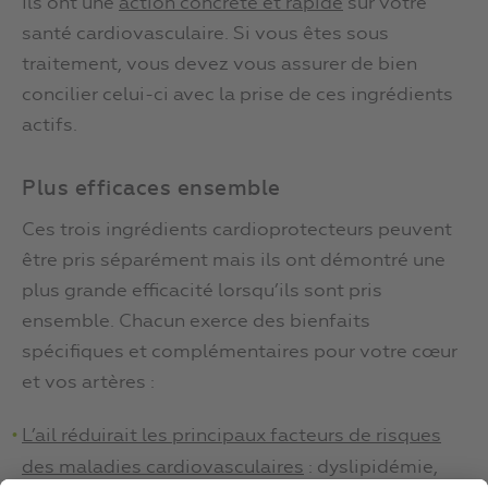
Ils ont une
action concrète et rapide
sur votre
santé cardiovasculaire. Si vous êtes sous
traitement, vous devez vous assurer de bien
concilier celui-ci avec la prise de ces ingrédients
actifs.
Plus efficaces ensemble
Ces trois ingrédients cardioprotecteurs peuvent
être pris séparément mais ils ont démontré une
plus grande efficacité lorsqu’ils sont pris
ensemble. Chacun exerce des bienfaits
spécifiques et complémentaires pour votre cœur
et vos artères :
L’ail réduirait les principaux facteurs de risques
des maladies cardiovasculaires
: dyslipidémie,