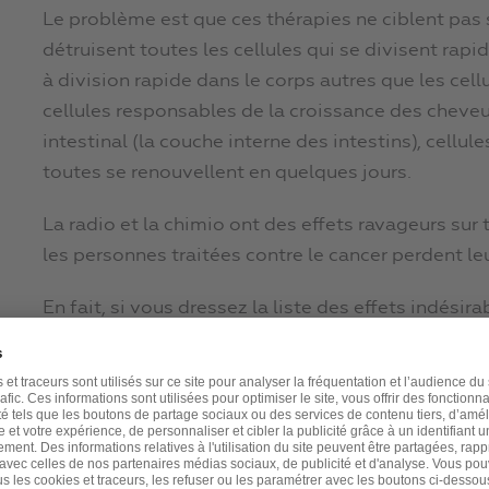
Le problème est que ces thérapies ne ciblent pas 
détruisent toutes les cellules qui se divisent ra
à division rapide dans le corps autres que les cell
cellules responsables de la croissance des cheveu
intestinal (la couche interne des intestins), cellul
toutes se renouvellent en quelques jours.
La radio et la chimio ont des effets ravageurs sur 
les personnes traitées contre le cancer perdent le
En fait, si vous dressez la liste des effets indésir
radiothérapie, vous vous apercevez que
ces probl
cellules à renouvellement rapide
.
Les personnes soumises à ces traitements peuven
perdre leurs cheveux ;