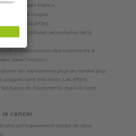
on des globules blancs ;
des globules rouges ;
tion des plaquettes ;
ruction des cellules sensorielles de la
s et de malabsorption des nutriments à
ales dans l’intestin.
liorer les traitements pour les rendre plus
s progrès sont très lents. Les effets
 les types de traitements, mais ils sont
e le cancer
écules principalement issues de deux
s.