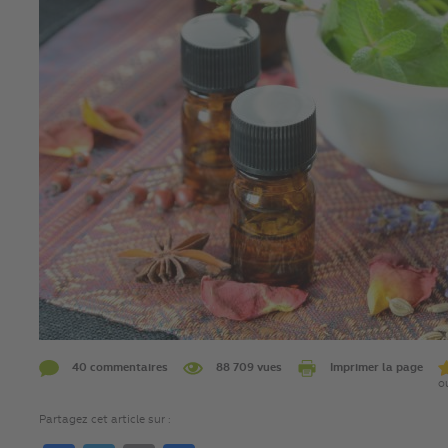
40 commentaires
88 709 vues
Imprimer la page
o
Partagez cet article sur :