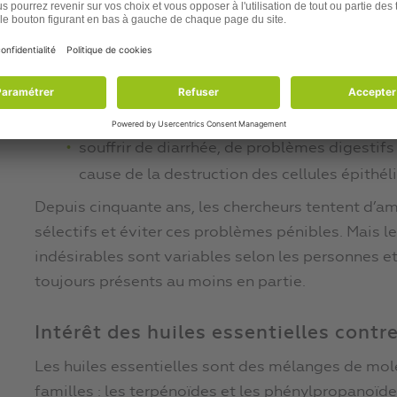
souffrir d’infections à cause de la destructi
souffrir d’anémie à cause de la destruction 
souffrir d’hémorragies à cause de la destruc
perdre le goût et l’odorat à cause de la dest
bouche et du nez ;
souffrir de diarrhée, de problèmes digestif
cause de la destruction des cellules épithéli
Depuis cinquante ans, les chercheurs tentent d’amé
sélectifs et éviter ces problèmes pénibles. Mais le
indésirables sont variables selon les personnes et
toujours présents au moins en partie.
Intérêt des huiles essentielles contr
Les huiles essentielles sont des mélanges de mol
familles : les terpénoïdes et les phénylpropanoïde