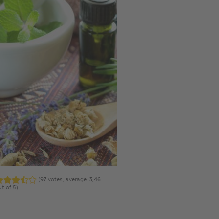
(
97
votes, average:
3,46
ut of 5)