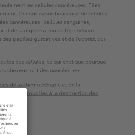
seulement les cellules cancéreuses. Elles
pidement. Or nous avons beaucoup de cellules
ules cancéreuses : cellules sanguines,
x et de la régénération de l’épithélium
es des papilles gustatives et de l’odorat, qui
toutes ces cellules, ce qui explique pourquoi
urs cheveux, ont des nausées, etc.
ables de la chimiothérapie et de la
èmes sont tous liés à la destruction des
t :