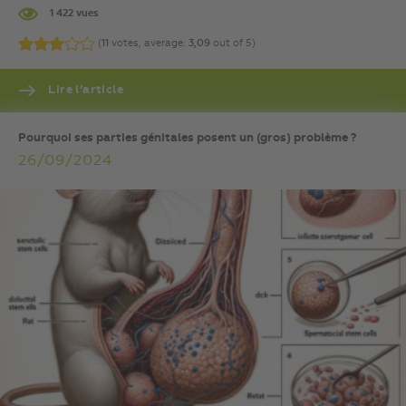
1 422 vues
(
11
votes, average:
3,09
out of 5)
Lire l’article
Pourquoi ses parties génitales posent un (gros) problème ?
26/09/2024