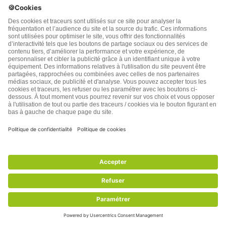
''Que veut dire être heureux ?''
67
COMMENTAIRES
plus récents
Nathalie
5 années plus tôt
merci pour cet article , c ‘est un point de vue avec