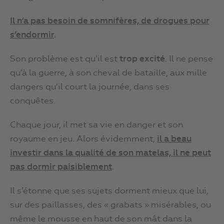
Il n’a pas besoin de somnifères, de drogues pour
s’endormir
.
Son problème est qu’il est
trop excité
. Il ne pense
qu’à la guerre, à son cheval de bataille, aux mille
dangers qu’il court la journée, dans ses
conquêtes.
Chaque jour, il met sa vie en danger et son
royaume en jeu. Alors évidemment,
il a beau
investir dans la qualité de son matelas, il ne peut
pas dormir paisiblement
.
Il s’étonne que ses sujets dorment mieux que lui,
sur des paillasses, des « grabats » misérables, ou
même le mousse en haut de son mât dans la