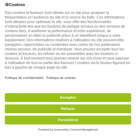
Afficher la suite
Afficher la suite
Bien-être
A propos
Loisirs / sport
Notre philosophie
Conseils Beauté
La lettre Santé Nature
Famille
Innovation
La lettre confidentielle
Plan du site
Auteurs et contributeurs SNI
Paroles de Lecteurs
Nutrition
Anti-âge : longévité
Aliments sains
Anti-rides
Aliments à éviter
Ménopause
Recettes
Audition
Compléments alimentaires
Mémoire
Afficher la suite
Afficher la suite