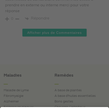
prendre en externe ou interne merci pour votre
réponse
Répondre
0
Afficher plus de Commentaires
Maladies
Remèdes
Maladie de Lyme
A base de plantes
Fibromyalgie
A base d'huiles essentielles
Alzheimer
Bons gestes
Sclérose en plaques
Chirurgie / Hôpitaux