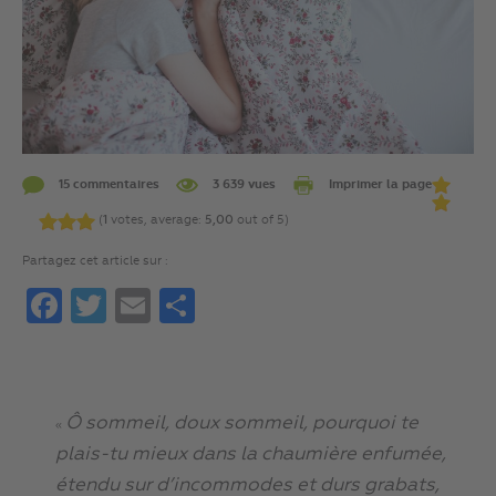
15 commentaires
3 639 vues
Imprimer la page
(
1
votes, average:
5,00
out of 5)
Partagez cet article sur :
Facebook
Twitter
Email
Partager
Ô sommeil, doux sommeil, pourquoi te
«
plais-tu mieux dans la chaumière enfumée,
étendu sur d’incommodes et durs grabats,