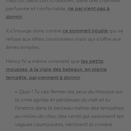
Mais lui, dans son lit douillet, dans une chambre
parfumée et confortable,
ne parvient pas à
dormir
.
Il s’insurge donc contre
ce s
ommeil injuste
qui se
refuse aux têtes couronnées mais qui s’offre aux
âmes simples.
Henry IV a même constaté que
les petits
mousses, à la vigie des bateaux, en pleine
tempête, parviennent à dormir
:
«
Quoi ! Tu vas fermer les yeux du mousse sur
la cime agitée et périlleuse du mât et tu
l’endors dans le berceau même des tempêtes,
au milieu du choc des vents qui saisissent les
vagues courroucées, hérissent la crinière