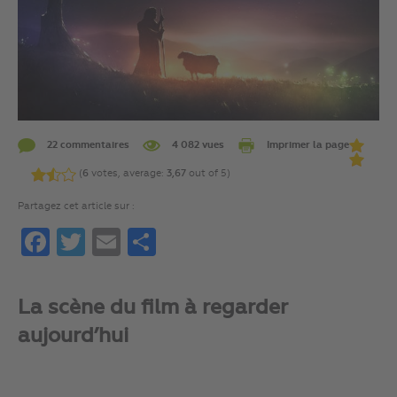
22 commentaires
4 082 vues
Imprimer la page
(
6
votes, average:
3,67
out of 5)
Partagez cet article sur :
Facebook
Twitter
Email
Partager
La scène du film à regarder
aujourd’hui