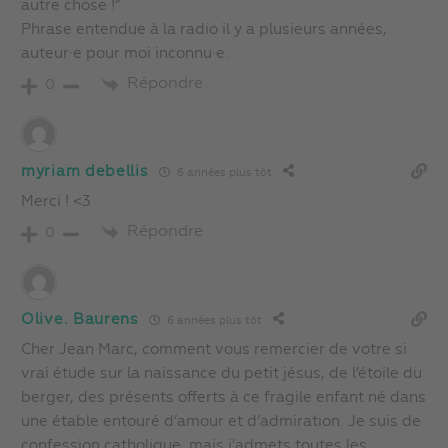
autre chose !”
Phrase entendue à la radio il y a plusieurs années,
auteur⋅e pour moi inconnu⋅e.
Répondre
0
myriam debellis
6 années plus tôt
Merci ! <3
Répondre
0
Olive. Baurens
6 années plus tôt
Cher Jean Marc, comment vous remercier de votre si
vrai étude sur la naissance du petit jésus, de l’étoile du
berger, des présents offerts à ce fragile enfant né dans
une étable entouré d’amour et d’admiration. Je suis de
confession catholique, mais j’admets toutes les