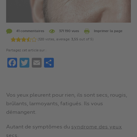
41 commentaires
371 190 vues
Imprimer la page
(
120
votes, average:
3,55
out of 5)
Partagez cet article sur :
Facebook
Twitter
Email
Partager
Vos yeux pleurent pour rien, ils sont secs, rougis,
brûlants, larmoyants, fatigués. Ils vous
démangent.
Autant de symptômes du
syndrome des yeux
.
secs