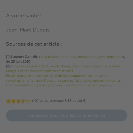
À votre santé !
Jean-Marc Dupuis
Sources de cet article :
[1] Stephen Daniells «
Sea buckthorn oil may increase dry eye symptoms
»,
du 28 juin 2010
[2]
Omega-3 essential fatty acids therapy for dry eye syndrome: a meta-
analysis of randomized controlled studies
.
Effectiveness and tolerability of dietary supplementation with a
combination of omega-3 polyunsaturated fatty acids and antioxidants in
the treatment of dry eye symptoms: results of a prospective study
.
(
120
votes, average:
3,55
out of 5)
Cliquez ici pour voir les commentaires