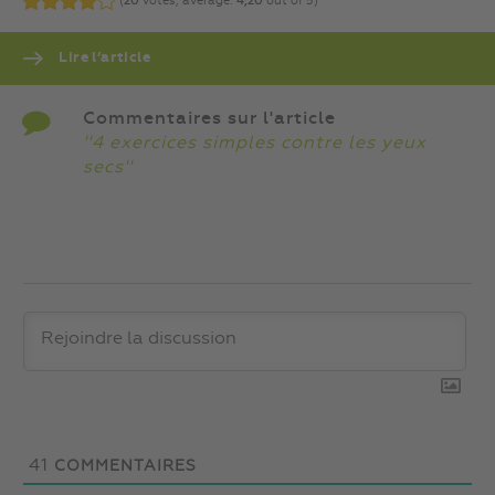
(
20
votes, average:
4,20
out of 5)
Lire l’article
Commentaires sur l'article
''4 exercices simples contre les yeux
secs''
41
COMMENTAIRES