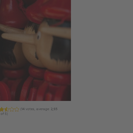
(
14
votes, average:
2,93
 of 5)