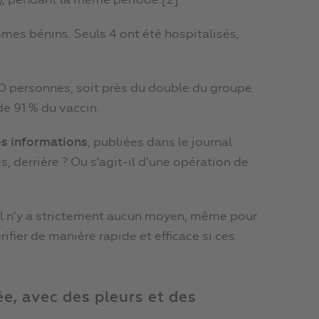
), pendant la même période.[2]
mes bénins. Seuls 4 ont été hospitalisés,
 personnes, soit près du double du groupe
de 91 % du vaccin.
es informations
, publiées dans le journal
les, derrière ? Ou s’agit-il d’une opération de
. Il n’y a strictement aucun moyen, même pour
ifier de manière rapide et efficace si ces
e, avec des pleurs et des