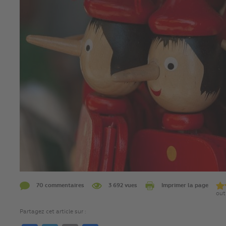
70 commentaires
3 692 vues
Imprimer la page
out
Partagez cet article sur :