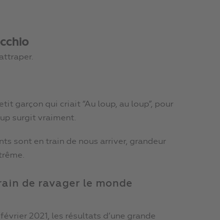
occhio
attraper.
tit garçon qui criait “Au loup, au loup”, pour
loup surgit vraiment.
nts sont en train de nous arriver, grandeur
xtrême.
rain de ravager le monde
février 2021, les résultats d’une grande