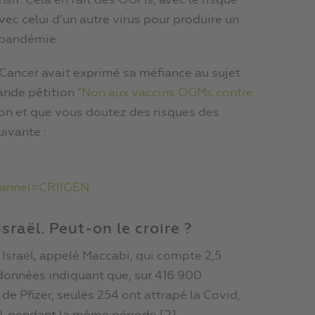
if. Cela en fait des OGMs, avec le risque
ec celui d’un autre virus pour produire un
 pandémie.
e Cancer avait exprimé sa méfiance au sujet
rande pétition
“Non aux vaccins OGMs contre
ion et que vous doutez des risques des
uivante :
annel=CRIIGEN
Israël. Peut-on le croire ?
Israël, appelé Maccabi, qui compte 2,5
 données indiquant que, sur 416 900
e Pfizer, seules 254 ont attrapé la Covid,