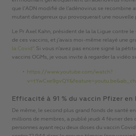
en modifiant génétiquement un adénovirus inoffens
que l’ADN modifié de l’adénovirus se recombine av
mutant dangereux qui provoquerait une nouvelle
Le Pr Axel Kahn, président de la la Ligue contre l
de ces vaccins, et j’avais moi-même relayé une g
la Covid”.
Si vous n’avez pas encore signé la pétit
vaccins OGMs, je vous invite à regarder la vidéo s
https://www.youtube.com/watch?
v=tYwCxe9gvQY&feature=youtu.be&ab_ch
Efficacité à 91 % du vaccin Pfizer en 
De même, le second plus grand fonds de santé en 
millions de membres, a publié jeudi 4 février des
personnes ayant reçu deux doses du vaccin Covid d