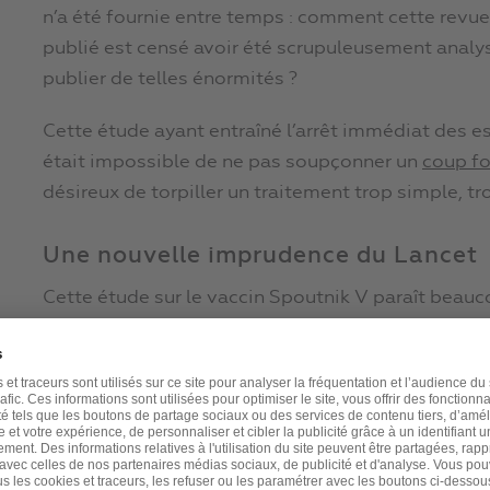
n’a été fournie entre temps : comment cette revue 
publié est censé avoir été scrupuleusement analy
publier de telles énormités ?
Cette étude ayant entraîné l’arrêt immédiat des ess
était impossible de ne pas soupçonner un
coup fo
désireux de torpiller un traitement trop simple, t
Une nouvelle imprudence du Lancet
Cette étude sur le vaccin Spoutnik V paraît beauco
chloroquine. Vous pouvez en lire les détails sur ce 
https://www.jim.fr/medecin/actualites/medicale
docs/spoutnik_v_sur_orbite__186294/documen
Mais que voulez-vous ?