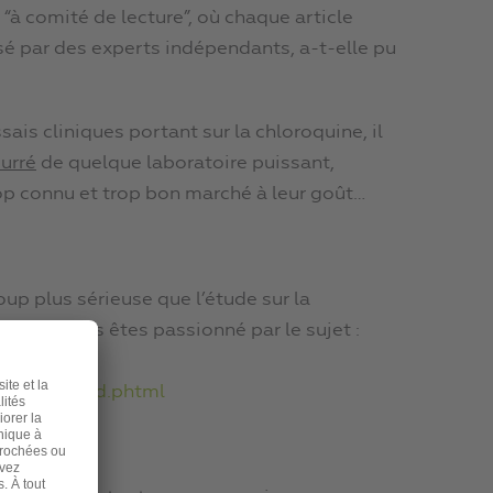
“à comité de lecture”, où chaque article
sé par des experts indépendants, a-t-elle pu
ais cliniques portant sur la chloroquine, il
urré
de quelque laboratoire puissant,
rop connu et trop bon marché à leur goût…
up plus sérieuse que l’étude sur la
site si vous êtes passionné par le sujet :
/e-
t_actu_med.phtml