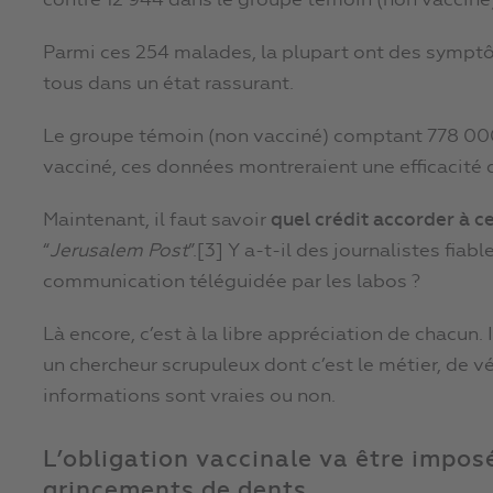
contre 12 944 dans le groupe témoin (non vacciné
Parmi ces 254 malades, la plupart ont des symptô
tous dans un état rassurant.
Le groupe témoin (non vacciné) comptant 778 000
vacciné, ces données montreraient une efficacité 
Maintenant, il faut savoir
quel crédit accorder à c
“
Jerusalem Post
”.[3] Y a-t-il des journalistes fiab
communication téléguidée par les labos ?
Là encore, c’est à la libre appréciation de chacun
un chercheur scrupuleux dont c’est le métier, de vér
informations sont vraies ou non.
L’obligation vaccinale va être imposé
grincements de dents