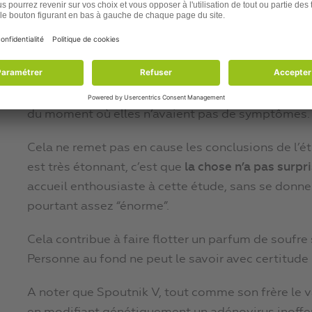
On ne sait plus si on peut faire confiance à ce qui 
ce n’est pas demain la veille que je pourrai tendr
sans arrière-pensées !!
Surtout que cette étude contient une bizarrerie : 
la Covid ont été considérées par les chercheurs c
du moment où elles n’avaient pas de symptômes.
Cela ne remet pas en cause les conclusions de l’ét
est très étonnant, c’est que
la chose n’a pas surpr
accueil enthousiaste à cette étude, sans se donner
pourtant assez “énorme”.
Cela contribue à faire flotter un parfum de soufre s
Personne au fond ne peut le savoir avec certitud
A noter que Spoutnik V, tout comme son frère le 