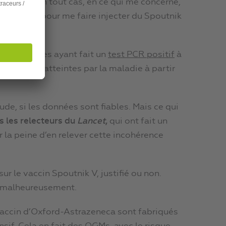
est écrit
. En tout cas, en ce qui me concerne,
e mon bras pour me faire injecter du Spoutnik
les personnes ayant fait un
test PCR positif
à
omme non-atteintes par la maladie à partir
ude, si les données sont fiables. Mais ce qui
is les relecteurs du
Lancet
,
qui ont fait un
 la peine d’en relever cette incohérence
ur le vaccin Spoutnik V, justifié ou non.
e malheureusement.
vaccin d’Oxford-Astrazeneca sont fabriqués