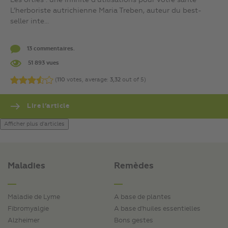
Les orties : une infinité d’utilisations pour votre santé
L’herboriste autrichienne Maria Treben, auteur du best-
seller inte...
13 commentaires.
51 893 vues
(
110
votes, average:
3,32
out of 5)
Lire l’article
Afficher plus d'articles
Maladies
Remèdes
Maladie de Lyme
A base de plantes
Fibromyalgie
A base d'huiles essentielles
Alzheimer
Bons gestes