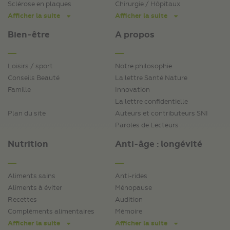
Sclérose en plaques
Chirurgie / Hôpitaux
Afficher la suite
Afficher la suite
Bien-être
A propos
Loisirs / sport
Notre philosophie
Conseils Beauté
La lettre Santé Nature
Famille
Innovation
La lettre confidentielle
Plan du site
Auteurs et contributeurs SNI
Paroles de Lecteurs
Nutrition
Anti-âge : longévité
Aliments sains
Anti-rides
Aliments à éviter
Ménopause
Recettes
Audition
Compléments alimentaires
Mémoire
Afficher la suite
Afficher la suite