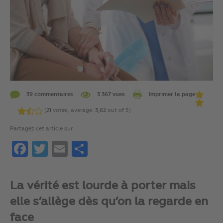
39 commentaires
3 367 vues
Imprimer la page
(
21
votes, average:
3,62
out of 5)
Partagez cet article sur :
Facebook
Twitter
Email
Partager
La vérité est lourde à porter mais
elle s’allège dès qu’on la regarde en
face