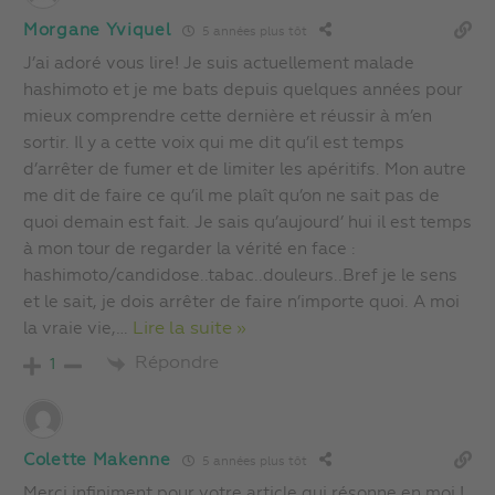
Morgane Yviquel
5 années plus tôt
J’ai adoré vous lire! Je suis actuellement malade
hashimoto et je me bats depuis quelques années pour
mieux comprendre cette dernière et réussir à m’en
sortir. Il y a cette voix qui me dit qu’il est temps
d’arrêter de fumer et de limiter les apéritifs. Mon autre
me dit de faire ce qu’il me plaît qu’on ne sait pas de
quoi demain est fait. Je sais qu’aujourd’ hui il est temps
à mon tour de regarder la vérité en face :
hashimoto/candidose..tabac..douleurs..Bref je le sens
et le sait, je dois arrêter de faire n’importe quoi. A moi
la vraie vie,
…
Lire la suite »
Répondre
1
Colette Makenne
5 années plus tôt
Merci infiniment pour votre article qui résonne en moi !