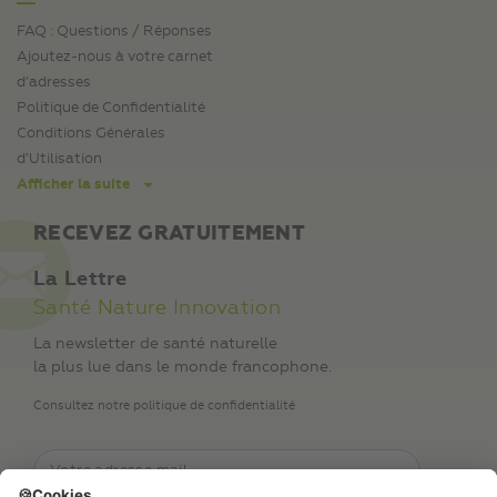
FAQ : Questions / Réponses
Ajoutez-nous à votre carnet
d’adresses
Politique de Confidentialité
Conditions Générales
d’Utilisation
Afficher la suite
RECEVEZ GRATUITEMENT
La Lettre
Santé Nature Innovation
La newsletter de santé naturelle
la plus lue dans le monde francophone.
Consultez notre politique de confidentialité