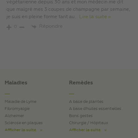
végétarienne depuis 30 ans et mon médecin me dit
que malgré mes 3 coupes de champagne par semaine,
je suis en pleine forme tant au
…
Lire la suite »
Répondre
0
Maladies
Remèdes
Maladie de Lyme
A base de plantes
Fibromyalgie
A base d'huiles essentielles
Alzheimer
Bons gestes
Sclérose en plaques
Chirurgie / Hôpitaux
Afficher la suite
Afficher la suite