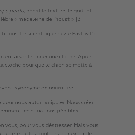
emps perdu
, décrit la texture, le goût et
élèbre « madeleine de Proust ». [3]
itions. Le scientifique russe Pavlov l’a
en en faisant sonner une cloche. Après
r la cloche pour que le chien se mette à
 devenu synonyme de nourriture.
e pour nous automanipuler. Nous créer
remment les situations pénibles.
en vous, pour vous déstresser. Mais vous
x de tête ou les douleurs, par exemple.