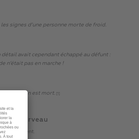
 les signes d’une personne morte de froid.
 Un détail avait cependant échappé au défunt :
de n’était pas en marche !
eler qu’il en est mort.
[1]
e notre cerveau
re inconscient.