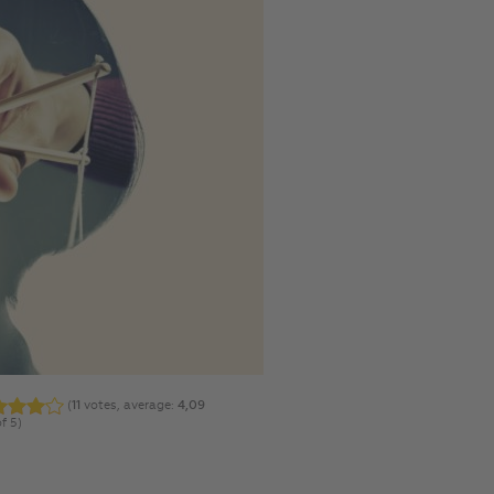
(
11
votes, average:
4,09
f 5)