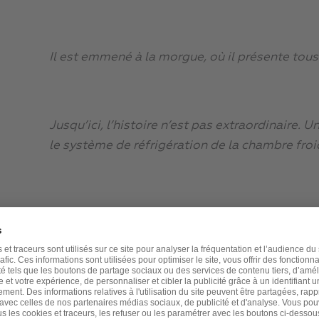
Il est emmené à la morgue, où il présente tous
Jusqu’ici, l’histoire n’est pas extraordinaire.
le système de réfrigération de la chambre froi
L’homme était tellement persuadé qu’il allait g
Notre inconscient, l’électron libre d
Cette histoire en dit long sur les capacités de not