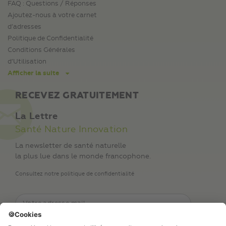
FAQ : Questions / Réponses
Ajoutez-nous à votre carnet
d’adresses
Politique de Confidentialité
Conditions Générales
d’Utilisation
Afficher la suite
RECEVEZ GRATUITEMENT
La Lettre
Santé Nature Innovation
La newsletter de santé naturelle
la plus lue dans le monde francophone.
Consultez notre politique de confidentialité