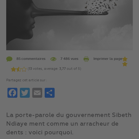
85 commentaires
7 486 vues
Imprimer la page
(
13
votes, average:
3,77
out of 5)
Partagez cet article sur :
Facebook
Twitter
Email
Partager
La porte-parole du gouvernement Sibeth
Ndiaye ment comme un arracheur de
dents : voici pourquoi.