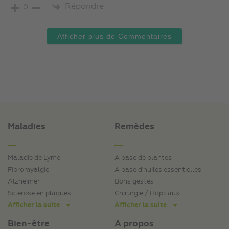
Répondre
0
Afficher plus de Commentaires
Maladies
Remèdes
Maladie de Lyme
A base de plantes
Fibromyalgie
A base d'huiles essentielles
Alzheimer
Bons gestes
Sclérose en plaques
Chirurgie / Hôpitaux
Afficher la suite
Afficher la suite
Bien-être
A propos