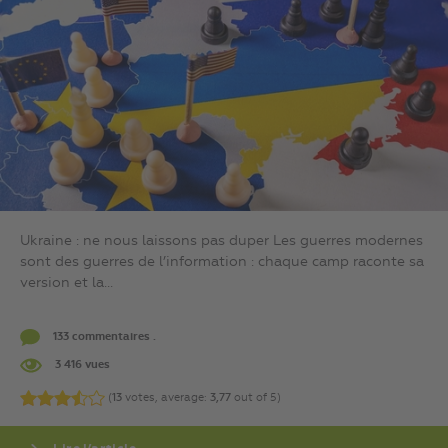
Ukraine : ne nous laissons pas duper Les guerres modernes
sont des guerres de l’information : chaque camp raconte sa
version et la...
133 commentaires .
3 416 vues
(
13
votes, average:
3,77
out of 5)