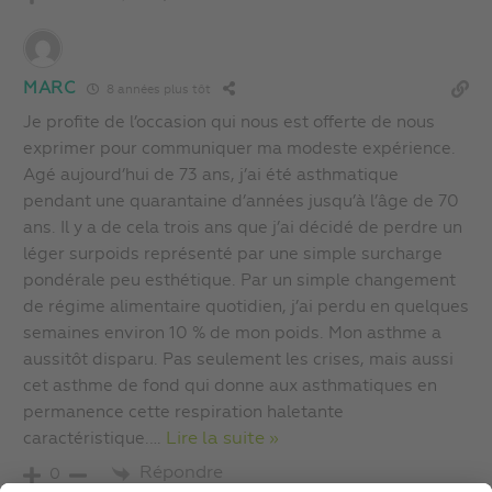
MARC
8 années plus tôt
Je profite de l’occasion qui nous est offerte de nous
exprimer pour communiquer ma modeste expérience.
Agé aujourd’hui de 73 ans, j’ai été asthmatique
pendant une quarantaine d’années jusqu’à l’âge de 70
ans. Il y a de cela trois ans que j’ai décidé de perdre un
léger surpoids représenté par une simple surcharge
pondérale peu esthétique. Par un simple changement
de régime alimentaire quotidien, j’ai perdu en quelques
semaines environ 10 % de mon poids. Mon asthme a
aussitôt disparu. Pas seulement les crises, mais aussi
cet asthme de fond qui donne aux asthmatiques en
permanence cette respiration haletante
caractéristique.
…
Lire la suite »
Répondre
0