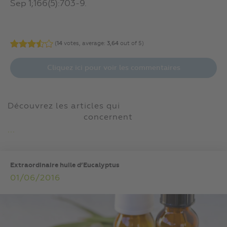
Sep 1;166(5):703-9.
(
14
votes, average:
3,64
out of 5)
Cliquez ici pour voir les commentaires
Découvrez les articles qui
concernent
...
Extraordinaire huile d’Eucalyptus
01/06/2016