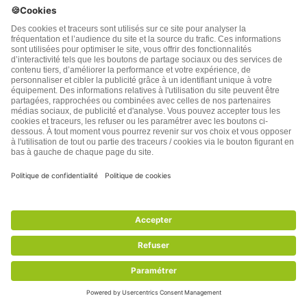
Tite
8 années plus tôt
Merci pour l’info. Un truc de médecin : en cas
d’urgence, si rien sous la main, un café très fort et
froid, bu à petites gorgées. Pincer le nez à chaque
déglutition, lâcher (pas la tasse !), petite inspiration,
recommencer jusqu’à tout avoir bu… attention, jamais
expérimenté donc, pas vérifié. Mais, conseil de toubib…
alors, pourquoi pas. Mais le mieux est d’avoir toujours
la Ventoline sur soi… Rien que cela, ça rassure et on
respire beaucoup mieux !
Répondre
0
Afficher plus de Commentaires