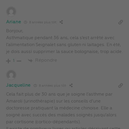
Ariane
8 années plus tôt
Bonjour,
Asthmatique pendant 36 ans, cela s’est arrêté avec
l’alimentation Seignalet sans gluten ni laitages. En été,
je dois aussi supprimer la sauce bolognaise, trop acide.
Répondre
1
Jacqueline
8 années plus tôt
Cela fait plus de 30 ans que je soigne l’asthme par
Amaroli (urinothérapie) sur les conseils d’une
doctoresse pratiquant la médecine chinoise. Elle a
soigné avec succès des malades soignés jusqu’alors
par cortisone (cortico-dépendants).
Il existe de nombreux livres ou articles décrivant cette