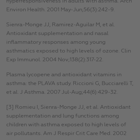
hyperresponsiveness in adults with asthma. Arch
Environ Health. 2001 May-Jun;56(3):242-9.
Sienra-Monge JJ, Ramirez-Aguilar M, et al.
Antioxidant supplementation and nasal
inflammatory responses among young
asthmatics exposed to high levels of ozone. Clin
Exp Immunol. 2004 Nov;138(2):317-22.
Plasma lycopene and antioxidant vitamins in
asthma: the PLAVA study. Riccioni G, Bucciarelli T,
et al. J Asthma. 2007 Jul-Aug;44(6):429-32.
[3] Romieu I, Sienra-Monge JJ, et al. Antioxidant
supplementation and lung functions among
children with asthma exposed to high levels of
air pollutants. Am J Respir Crit Care Med. 2002