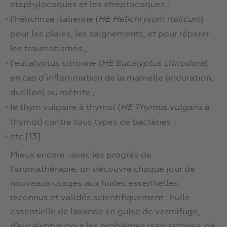
staphylocoques et les streptocoques ;
l’hélichrise italienne (
HE Helichrysum italicum
)
pour les plaies, les saignements, et pour réparer
les traumatismes ;
l’eucalyptus citronné (
HE Eucalyptus citriodora
)
en cas d’inflammation de la mamelle (induration,
durillon) ou métrite ;
le thym vulgaire à thymol (
HE Thymus vulgaris
à
thymol) contre tous types de bactéries ;
etc [13].
Mieux encore : avec les progrès de
l’aromathérapie, on découvre chaque jour de
nouveaux usages aux huiles essentielles,
reconnus et validés scientifiquement : huile
essentielle de lavande en guise de vermifuge,
d’eucalyptus pour les problèmes respiratoires, de