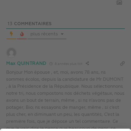
13
COMMENTAIRES
plus récents
Max QUINTRAND
8 années plus tôt
Bonjour Mon épouse , et, moi, avons 78 ans, ns
sommes écolos, depuis la candidature de Mr DUMONT
, à la Présidence de la République. Nous sélectionnons
notre tri, nous compostons nos déchets végétaux, nous
avons un bout de terrain, même , si ns n’avons pas de
potager; Bio; ns essayons de manger, même , si c’est
plus cher, en diminuant un peu, les quantités; C’est la
première fois, que je dépose un tel commentaire. Ce
que je vais dire,je pense que beaucoup de gens, se