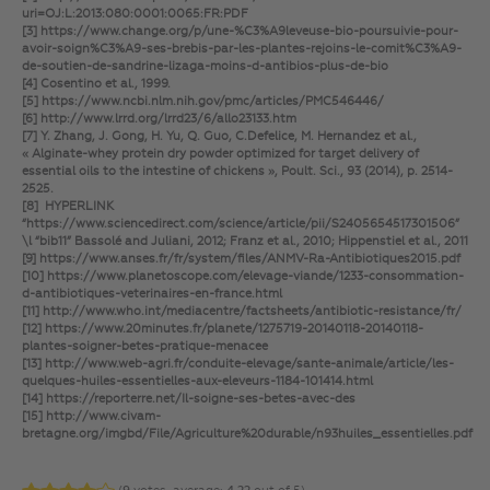
uri=OJ:L:2013:080:0001:0065:FR:PDF
[3] https://www.change.org/p/une-%C3%A9leveuse-bio-poursuivie-pour-
avoir-soign%C3%A9-ses-brebis-par-les-plantes-rejoins-le-comit%C3%A9-
de-soutien-de-sandrine-lizaga-moins-d-antibios-plus-de-bio
[4] Cosentino et al., 1999.
[5] https://www.ncbi.nlm.nih.gov/pmc/articles/PMC546446/
[6] http://www.lrrd.org/lrrd23/6/allo23133.htm
[7] Y. Zhang, J. Gong, H. Yu, Q. Guo, C.Defelice, M. Hernandez et al.,
« Alginate-whey protein dry powder optimized for target delivery of
essential oils to the intestine of chickens », Poult. Sci., 93 (2014), p. 2514-
2525.
[8] HYPERLINK
“https://www.sciencedirect.com/science/article/pii/S2405654517301506”
\l “bib11” Bassolé and Juliani, 2012; Franz et al., 2010; Hippenstiel et al., 2011
[9] https://www.anses.fr/fr/system/files/ANMV-Ra-Antibiotiques2015.pdf
[10] https://www.planetoscope.com/elevage-viande/1233-consommation-
d-antibiotiques-veterinaires-en-france.html
[11] http://www.who.int/mediacentre/factsheets/antibiotic-resistance/fr/
[12] https://www.20minutes.fr/planete/1275719-20140118-20140118-
plantes-soigner-betes-pratique-menacee
[13] http://www.web-agri.fr/conduite-elevage/sante-animale/article/les-
quelques-huiles-essentielles-aux-eleveurs-1184-101414.html
[14] https://reporterre.net/Il-soigne-ses-betes-avec-des
[15] http://www.civam-
bretagne.org/imgbd/File/Agriculture%20durable/n93huiles_essentielles.pdf