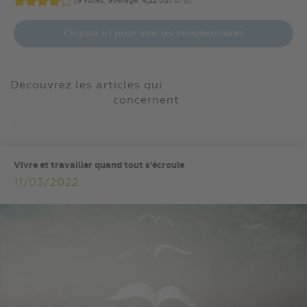
(
9
votes, average:
4,22
out of 5)
Cliquez ici pour voir les commentaires
Découvrez les articles qui
concernent
...
Vivre et travailler quand tout s’écroule
11/03/2022