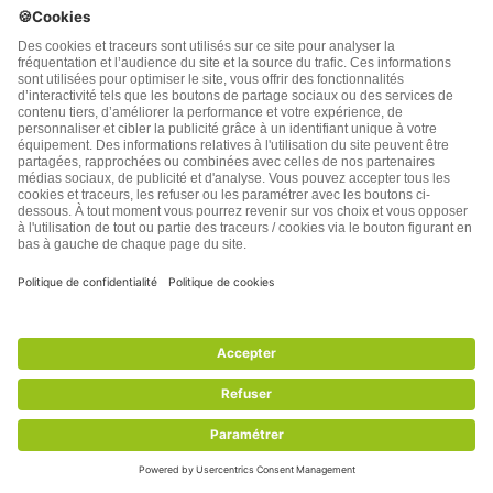
sont faits , la même réflexion. Si, ns restons dans notre
coin, il ne
…
Lire la suite »
Répondre
0
Montmalier
8 années plus tôt
Il suffit de dire qu’il sagit de soins et d’hygiéne ,de
prévention,de tisanes de confort,de bien être,tel
tilleul,menthe,camomille….et non de traitement curatif
de maladies.
Répondre
0
Louise Landry
8 années plus tôt
Reply to
Montmalier
La prévention est très mal vue par les labos. C’est