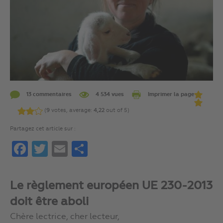
13 commentaires
4 534 vues
Imprimer la page
(
9
votes, average:
4,22
out of 5)
Partagez cet article sur :
Facebook
Twitter
Email
Partager
Le règlement européen UE 230-2013
doit être aboli
Chère lectrice, cher lecteur,