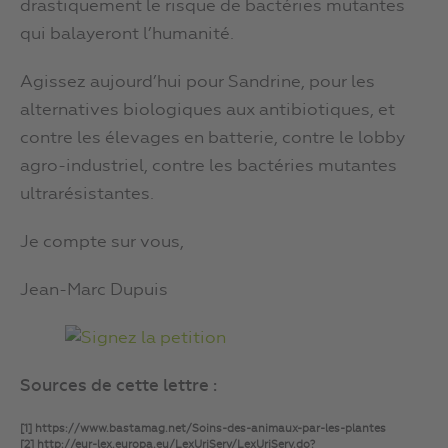
drastiquement le risque de bactéries mutantes
qui balayeront l’humanité.
Agissez aujourd’hui pour Sandrine, pour les
alternatives biologiques aux antibiotiques, et
contre les élevages en batterie, contre le lobby
agro-industriel, contre les bactéries mutantes
ultrarésistantes.
Je compte sur vous,
Jean-Marc Dupuis
Sources de cette lettre :
[1] https://www.bastamag.net/Soins-des-animaux-par-les-plantes
[2] http://eur-lex.europa.eu/LexUriServ/LexUriServ.do?