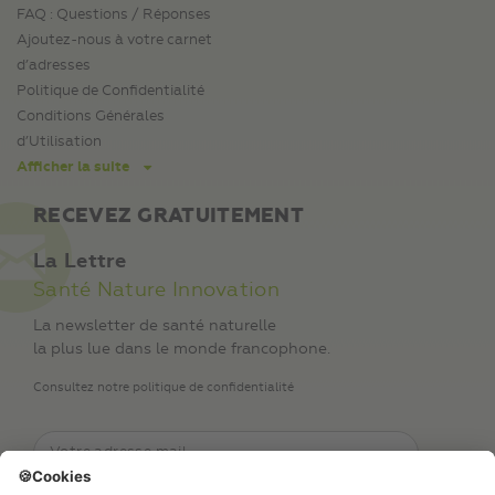
FAQ : Questions / Réponses
Ajoutez-nous à votre carnet
d’adresses
Politique de Confidentialité
Conditions Générales
d’Utilisation
Afficher la suite
RECEVEZ GRATUITEMENT
La Lettre
Santé Nature Innovation
La newsletter de santé naturelle
la plus lue dans le monde francophone.
Consultez notre politique de confidentialité