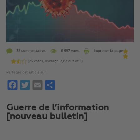
35 commentaires
11 597 vues
Imprimer la page
(
23
votes, average:
3,83
out of 5)
Partagez cet article sur :
Facebook
Twitter
Email
Partager
Guerre de l’information
[nouveau bulletin]