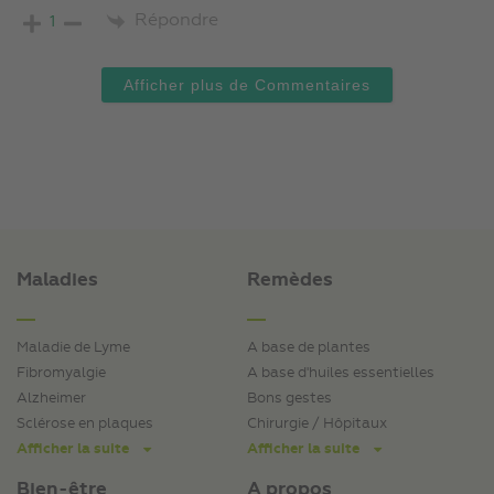
Répondre
1
Afficher plus de Commentaires
Maladies
Remèdes
Maladie de Lyme
A base de plantes
Fibromyalgie
A base d'huiles essentielles
Alzheimer
Bons gestes
Sclérose en plaques
Chirurgie / Hôpitaux
Afficher la suite
Afficher la suite
Bien-être
A propos