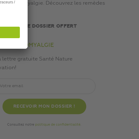
r la Fibromyalgie. Découvrez les remèdes
it
EVEZ VOTRE DOSSIER OFFERT
 LA FIBROMYALGIE
a lettre gratuite Santé Nature
vation!
Consultez notre
politique de confidentialité
.