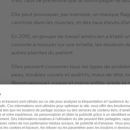
Il est faux de prétendre que la fibromyalgie ne lai
Elle peut provoquer, par exemple, un manque flag
carnitine dans les muscles, et des taux élevés d’an
En 2010, un groupe de travail américain a établi un
consiste à mesurer sur une échelle, les douleurs da
autres plaintes du patient.
Elles peuvent concerner tous les types de problème
peau, troubles visuels et auditifs, maux de tête, t
fibromyalgique), visage et mains enflés, pieds et m
Ce système permet un diagnostic et un suivi au co
étant une maladie à progression lente et discrète.
Fibromyalgie