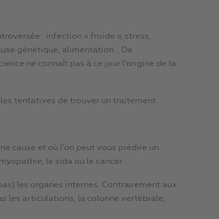
roversée : infection « froide », stress,
cause génétique, alimentation… De
nce ne connaît pas à ce jour l’origine de la
 les tentatives de trouver un traitement.
une cause et où l’on peut vous prédire un
yopathie, le sida ou le cancer.
 pas) les organes internes. Contrairement aux
 les articulations, la colonne vertébrale,