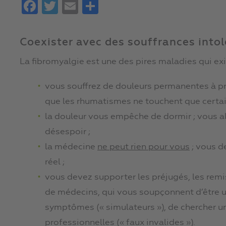
Facebook
Twitter
Email
Partager
Coexister avec des souffrances intol
La fibromyalgie est une des pires maladies qui exi
vous souffrez de douleurs permanentes à pro
que les rhumatismes ne touchent que certain
la douleur vous empêche de dormir ; vous all
désespoir ;
la médecine
ne peut rien pour vous
; vous d
réel ;
vous devez supporter les préjugés, les rem
de médecins, qui vous soupçonnent d’être 
symptômes (« simulateurs »), de chercher u
professionnelles (« faux invalides »).