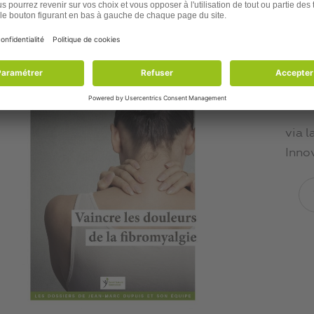
Des approches alternatives existent pour soulage
naturels à la fibromyalgie dans mon dossier gratu
REC
SUR
via l
Inno