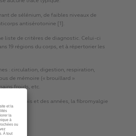
sse aucune trace typique.
rant de sélénium, de faibles niveaux de
ticorps antisérotonine [1].
e liste de critères de diagnostic. Celui-ci
ns 19 régions du corps, et à répertorier les
s : circulation, digestion, respiration,
rous de mémoire (« brouillard »
ains froids, etc.
urs des mois et des années, la fibromyalgie