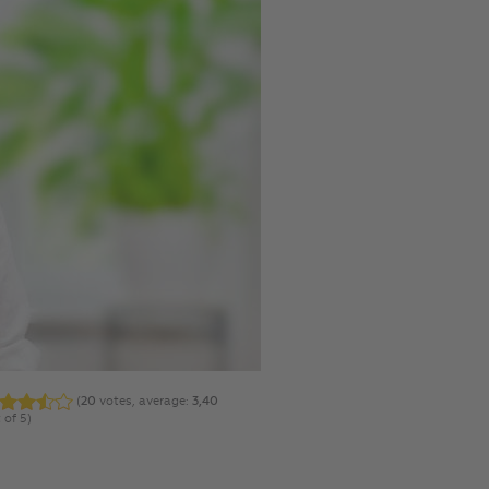
(
20
votes, average:
3,40
 of 5)