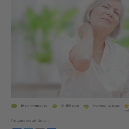
19 commentaires
10 559 vues
Imprimer la page
out
Partagez cet article sur :