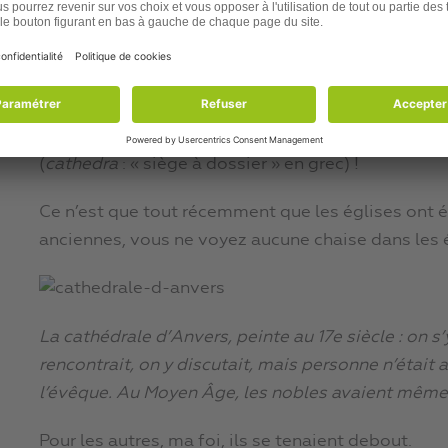
S’asseoir était le privilège du seul roi ! Tous les a
du trône du palais d’Hiver de Saint-Pétersbourg, 
Ce privilège s’est transmis aux églises chrétienne
évêques)
avaient le droit de s’asseoir sur une cha
d’ailleurs pas à l’origine le bâtiment, mais la chais
(
cathedra
: « siège à dossier » en grec) !
Ce n’est que tout récemment que les églises ont é
anciennes, vous ne voyez aucune chaise dans les é
La cathédrale d’Anvers, peinte au 17e siècle : on s’
rencontrait, on y discutait, mais personne n’était as
l’évêque. Au Moyen Âge, les nobles avaient même le 
Pour les autres, ma foi, ils se tenaient debout.