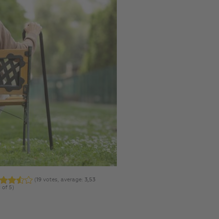
(
19
votes, average:
3,53
 of 5)