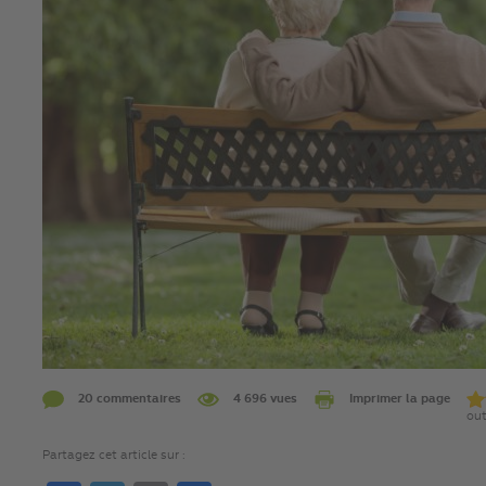
20 commentaires
4 696 vues
Imprimer la page
out
Partagez cet article sur :