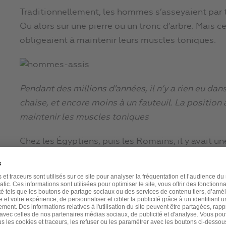
Traditionnellement, les hommes s’asseyaient par 
Ou alors sur une pierre ou un tronc d’arbre. Mais c
obligeaient à maintenir leurs muscles toniques.
Pendant des millions d’années, il n’y a rien eu dan
chaise, et encore moins à un fauteuil. La position 
maintenir les muscles toniques
Chez les Égyptiens, puis les Romains, il y avait u
aux personnalités importantes (chaise curule).
C’est l’origine du « trône » de nos rois, un symbole