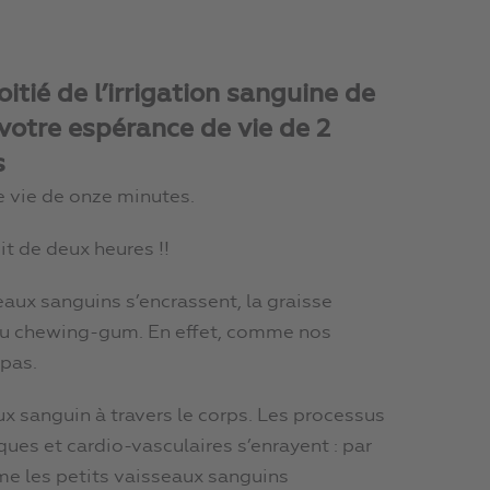
itié de l’irrigation sanguine de
votre espérance de vie de 2
s
 vie de onze minutes.
t de deux heures !!
eaux sanguins s’encrassent, la graisse
u chewing-gum. En effet, comme nos
 pas.
ux sanguin à travers le corps. Les processus
ues et cardio-vasculaires s’enrayent : par
îme les petits vaisseaux sanguins