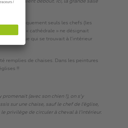
utres se tenaient debout. Ici, la grande salle
en Russie.
s, où historiquement seuls les chefs (les
ise
! Le mot « cathédrale » ne désignait
e de l’évêque qui se trouvait à l’intérieur
té remplies de chaises. Dans les peintures
glises !!
y promenait (avec son chien !), on s’y
sis sur une chaise, sauf le chef de l’église,
privilège de circuler à cheval à l’intérieur.