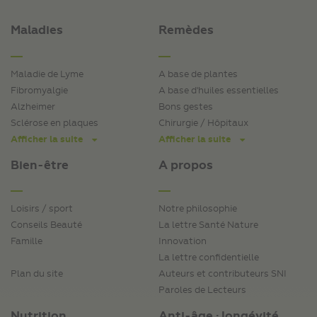
Maladies
Remèdes
Maladie de Lyme
A base de plantes
Fibromyalgie
A base d'huiles essentielles
Alzheimer
Bons gestes
Sclérose en plaques
Chirurgie / Hôpitaux
Afficher la suite
Afficher la suite
Bien-être
A propos
Loisirs / sport
Notre philosophie
Conseils Beauté
La lettre Santé Nature
Famille
Innovation
La lettre confidentielle
Plan du site
Auteurs et contributeurs SNI
Paroles de Lecteurs
Nutrition
Anti-âge : longévité