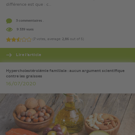
différence est que : c...
3 commentaires .
9 339 vues
(
7
votes, average:
2,86
out of 5)
Lire l’article
Hypercholestérolémie familiale : aucun argument scientifique
contre les graisses
16/07/2020