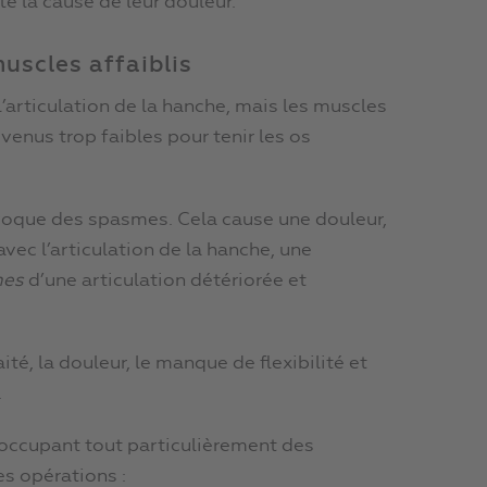
té la cause de leur douleur.
uscles affaiblis
l’articulation de la hanche, mais les muscles
venus trop faibles pour tenir les os
voque des spasmes. Cela cause une douleur,
vec l’articulation de la hanche, une
mes
d’une articulation détériorée et
té, la douleur, le manque de flexibilité et
.
s’occupant tout particulièrement des
es opérations :