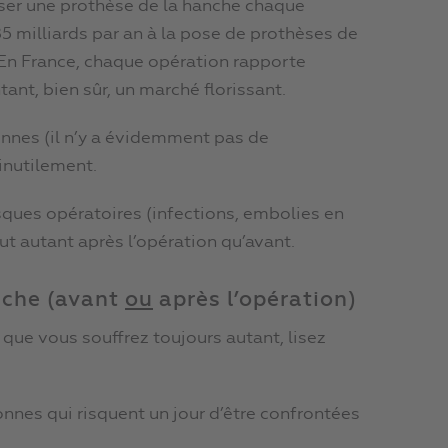
oser une prothèse de la hanche chaque
5 milliards par an à la pose de prothèses de
 En France, chaque opération rapporte
nt, bien sûr, un marché florissant.
onnes (il n’y a évidemment pas de
 inutilement.
isques opératoires (infections, embolies en
out autant après l’opération qu’avant.
anche (avant
ou
après l’opération)
 que vous souffrez toujours autant, lisez
onnes qui risquent un jour d’être confrontées