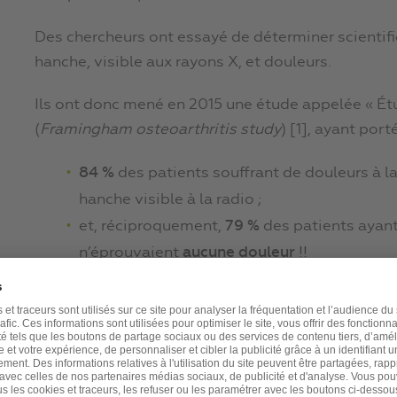
Des chercheurs ont essayé de déterminer scientifi
hanche, visible aux rayons X, et douleurs.
Ils ont donc mené en 2015 une étude appelée « Ét
(
Framingham osteoarthritis study
) [1], ayant port
84 %
des patients souffrant de douleurs à 
hanche visible à la radio ;
et, réciproquement,
79 %
des patients ayant 
n’éprouvaient
aucune douleur
!!
Ces résultats, qui portaient sur 4 500 personnes,
confrères ont cherché à savoir si c’était bien vrai.
Ils ont mené une autre étude, appelée
Osteoarthrit
que :