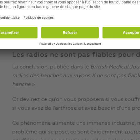
91 %
des personnes souffrant de douleurs à 
hanche visible
à la radio ;
76 %
des personnes ayant de l’arthrose visib
douleur
!!
Les radios ne sont pas fiables pour d
La conclusion, publiée dans le
British Medical Jou
radios des hanches aux rayons X ne sont pas fiabl
hanche
».
Or devinez ce qu’on vous proposera si vous souffr
si vous avez de l’arthrose et avez besoin d’une prot
Ce phénomène alimente une immense industrie, mais
problème qui se pose, ce sont évidemment
toute