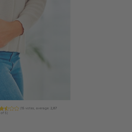
(
15
votes, average:
2,87
 of 5)