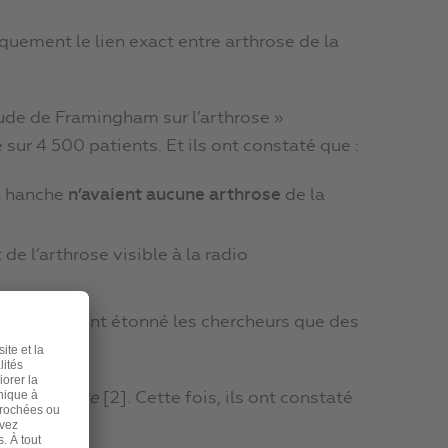
quement le lien exact entre arthrose de la
ude de Framingham sur l’arthrose »
é sur 4 500 patients. Et ils ont constaté que :
la hanche
n’avaient aucune arthrose
de la
de l’arthrose visible à la radio
 ont tellement étonné les chercheurs que des
is Initiative
[2]. Cette fois, ils ont constaté