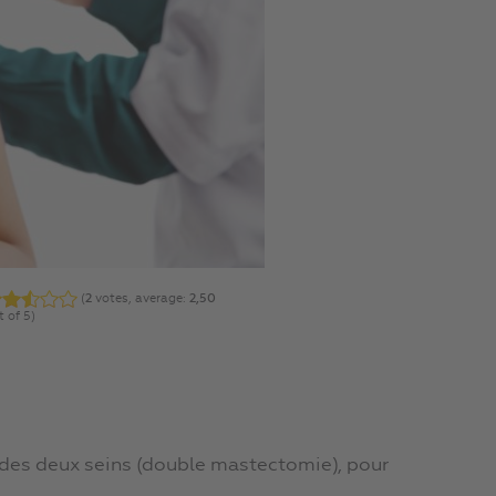
(
2
votes, average:
2,50
t of 5)
er des deux seins (double mastectomie), pour