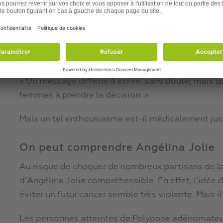
« Angélina Jolie : sa double mastectomie, un mes
lire dès le lendemain sur le site participatif du N
La chroniqueuse Parlanti « applaudit des deux main
New York Times :
« Un message difficile à écrire, sans doute, mais q
femmes à prendre la décision. »
Mais un tel enthousiasme est-il médicalement just
On peut comprendre Angélina Jolie
Au risque de choquer de nombreux partisans de la 
d’Angélina Jolie compréhensible. En effet, l’idée
éviter un futur cancer semble très violente. Mais il
Les personnes atteintes de Polypose adénomateuse