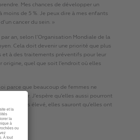
la prendre. Mes chances de développer un
 moins de 5 %. Je peux dire à mes enfants
 d’un cancer du sein. »
 par an, selon l’Organisation Mondiale de la
yen. Cela doit devenir une priorité que plus
et à des traitements préventifs pour leur
 origine, quel que soit l’endroit où elles
r moi parce que beaucoup de femmes ne
e du cancer. J’espère qu’elles aussi pourront
st aussi très élevé, elles sauront qu’elles ont