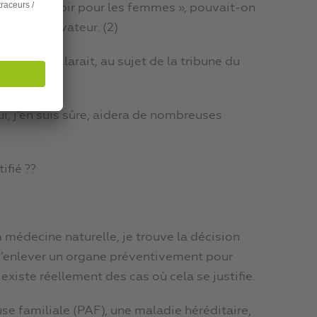
sage d’espoir pour les femmes », pouvait-on
ouvel Observateur. (2)
s » et déclarait, au sujet de la tribune du
ui, j’en suis sûre, aidera de nombreuses
ifié ??
médecine naturelle, je trouve la décision
 d’enlever un organe préventivement pour
 existe réellement des cas où cela se justifie.
 familiale (PAF), une maladie héréditaire,