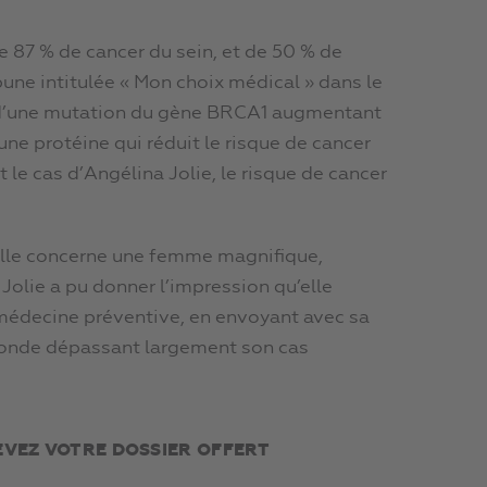
e 87 % de cancer du sein, et de 50 % de
ibune intitulée « Mon choix médical » dans le
se d’une mutation du gène BRCA1 augmentant
ne protéine qui réduit le risque de cancer
 le cas d’Angélina Jolie, le risque de cancer
elle concerne une femme magnifique,
olie a pu donner l’impression qu’elle
 médecine préventive, en envoyant avec sa
monde dépassant largement son cas
EVEZ VOTRE DOSSIER OFFERT