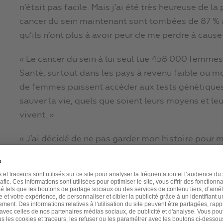
n’était pas facile. Mais j’ai été très heureuse de 
cancer du sein maintenant sont tombées de 87 % à
qu’ils n’ont plus à avoir peur de me perdre à cause
« Le cancer du sein à lui seul tue 458 000 femmes
Santé, surtout dans les pays à revenu faible ou mo
de femmes puissent accéder aux tests génétiques 
sauver la vie, quels que soient leurs moyens et leur
vivent. »
« J’ai décidé de ne pas garder mon histoire pou
savent pas qu’elles pourraient vivre avec la menac
pratiquer un test génétique, et que si leur risque e
des possibilités d’agir très efficaces. »
Le message « bien » retransmis