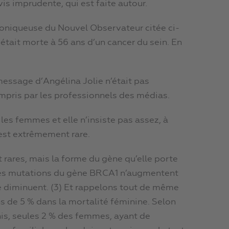
s imprudente, qui est faite autour.
roniqueuse du Nouvel Observateur citée ci-
était morte à 56 ans d’un cancer du sein. En
message d’Angélina Jolie n’était pas
compris par les professionnels des médias.
es femmes et elle n’insiste pas assez, à
 est extrêmement rare.
ares, mais la forme du gène qu’elle porte
 des mutations du gène BRCA1 n’augmentent
le diminuent. (3) Et rappelons tout de même
de 5 % dans la mortalité féminine. Selon
nis, seules 2 % des femmes, ayant de