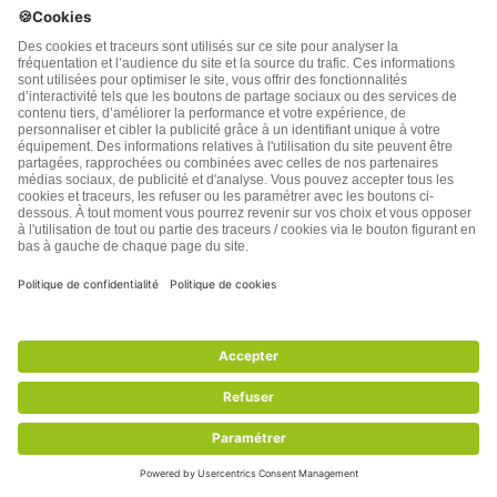
Conseils Beauté
La lettre Santé Nature
Famille
Innovation
La lettre confidentielle
Plan du site
Auteurs et contributeurs SNI
Paroles de Lecteurs
Nutrition
Anti-âge : longévité
Aliments sains
Anti-rides
Aliments à éviter
Ménopause
Recettes
Audition
Compléments alimentaires
Mémoire
Afficher la suite
Afficher la suite
Informations légales
FAQ : Questions / Réponses
Ajoutez-nous à votre carnet
d’adresses