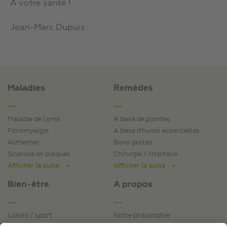
À votre santé !
Jean-Marc Dupuis
Maladies
Remèdes
Maladie de Lyme
A base de plantes
Fibromyalgie
A base d'huiles essentielles
Alzheimer
Bons gestes
Sclérose en plaques
Chirurgie / Hôpitaux
Afficher la suite
Afficher la suite
Bien-être
A propos
Loisirs / sport
Notre philosophie