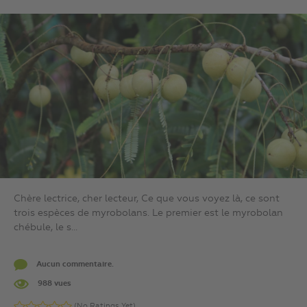
Chère lectrice, cher lecteur, Ce que vous voyez là, ce sont
trois espèces de myrobolans. Le premier est le myrobolan
chébule, le s...
Aucun commentaire.
988 vues
(No Ratings Yet)