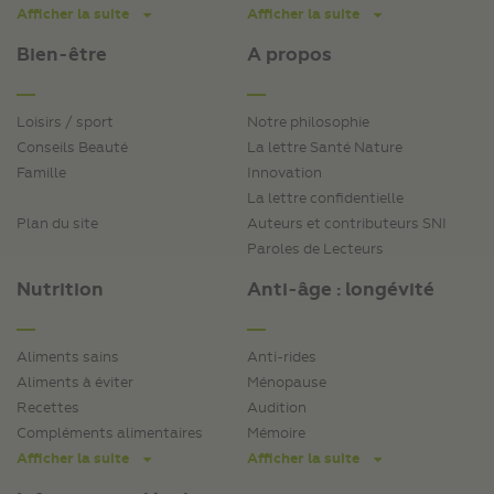
Afficher la suite
Afficher la suite
Bien-être
A propos
Loisirs / sport
Notre philosophie
Conseils Beauté
La lettre Santé Nature
Famille
Innovation
La lettre confidentielle
Plan du site
Auteurs et contributeurs SNI
Paroles de Lecteurs
Nutrition
Anti-âge : longévité
Aliments sains
Anti-rides
Aliments à éviter
Ménopause
Recettes
Audition
Compléments alimentaires
Mémoire
Afficher la suite
Afficher la suite