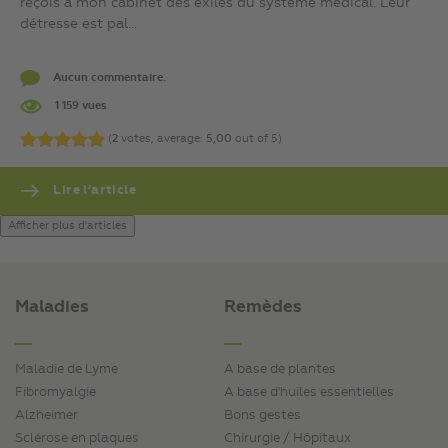
reçois à mon cabinet des exilés du système médical. Leur
détresse est pal...
Aucun commentaire.
1 159 vues
(
2
votes, average:
5,00
out of 5)
Lire l’article
Afficher plus d'articles
Maladies
Remèdes
Maladie de Lyme
A base de plantes
Fibromyalgie
A base d'huiles essentielles
Alzheimer
Bons gestes
Sclérose en plaques
Chirurgie / Hôpitaux